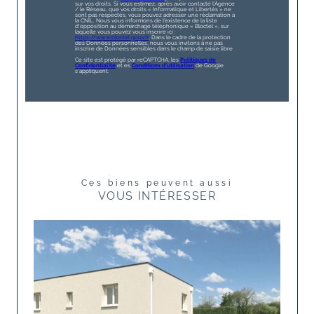
sur vos droits. Si vous estimez, après avoir contacté l'Agence
/ le Réseau, que vos droits « Informatique et Libertés » ne
sont pas respectés, vous pouvez adresser une réclamation à
la CNIL. Nous vous informons de l’existence de la liste
d'opposition au démarchage téléphonique « Bloctel », sur
laquelle vous pouvez vous inscrire ici :
https://www.bloctel.gouv.fr
. Dans le cadre de la protection
des Données personnelles, nous vous invitons à ne pas
inscrire de Données sensibles dans le champ de saisie libre.
Ce site est protégé par reCAPTCHA, les
Politiques de
Confidentialité
et es
Conditions d'utilisation
de Google
s'appliquent.
Ces biens peuvent aussi
VOUS INTÉRESSER