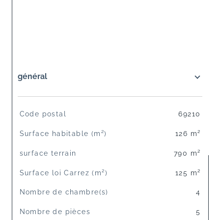
général
TRAD_SIROCCO_Caracteristique
Valeurs
Code postal
69210
Surface habitable (m²)
126 m²
surface terrain
790 m²
Surface loi Carrez (m²)
125 m²
Nombre de chambre(s)
4
Nombre de pièces
5