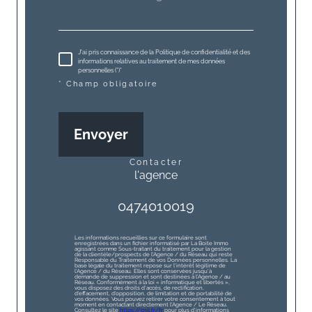
J'ai pris connaissance de la Politique de confidentialité et des
informations relatives au traitement de mes données
personnelles (*)*
* Champ obligatoire
Envoyer
contacter
l'agence
0474010019
Les informations recueillies sur ce formulaire sont
enregistrées dans un fichier informatisé par La Boite Immo
agissant comme Sous-traitant du traitement pour la gestion
de la clientèle/prospects de l'Agence / du Réseau qui reste
Responsable du Traitement de vos Données personnelles. La
base légale du traitement repose sur l'intérêt légitime de
l'Agence / du Réseau. Elles sont conservées jusqu'à
demande de suppression et sont destinées à l'Agence / au
Réseau. Conformément à la loi « informatique et libertés »,
vous disposez des droits d’accès, de rectification,
d’effacement, d’opposition, de limitation et de portabilité de
vos données. Vous pouvez retirer votre consentement à tout
moment en contactant directement l’Agence / Le Réseau.
Consultez le site
https://cnil.fr/fr
pour plus d’informations