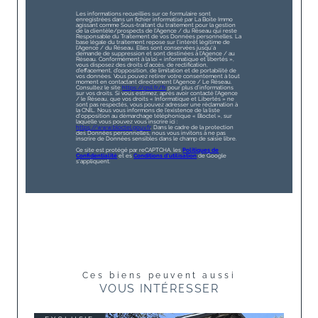
Les informations recueillies sur ce formulaire sont
enregistrées dans un fichier informatisé par La Boite Immo
agissant comme Sous-traitant du traitement pour la gestion
de la clientèle/prospects de l'Agence / du Réseau qui reste
Responsable du Traitement de vos Données personnelles. La
base légale du traitement repose sur l'intérêt légitime de
l'Agence / du Réseau. Elles sont conservées jusqu'à
demande de suppression et sont destinées à l'Agence / au
Réseau. Conformément à la loi « informatique et libertés »,
vous disposez des droits d’accès, de rectification,
d’effacement, d’opposition, de limitation et de portabilité de
vos données. Vous pouvez retirer votre consentement à tout
moment en contactant directement l’Agence / Le Réseau.
Consultez le site
https://cnil.fr/fr
pour plus d’informations
sur vos droits. Si vous estimez, après avoir contacté l'Agence
/ le Réseau, que vos droits « Informatique et Libertés » ne
sont pas respectés, vous pouvez adresser une réclamation à
la CNIL. Nous vous informons de l’existence de la liste
d'opposition au démarchage téléphonique « Bloctel », sur
laquelle vous pouvez vous inscrire ici :
https://www.bloctel.gouv.fr
. Dans le cadre de la protection
des Données personnelles, nous vous invitons à ne pas
inscrire de Données sensibles dans le champ de saisie libre.
Ce site est protégé par reCAPTCHA, les
Politiques de
Confidentialité
et es
Conditions d'utilisation
de Google
s'appliquent.
Ces biens peuvent aussi
VOUS INTÉRESSER