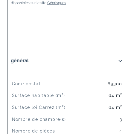
disponibles sur le site 
Géorisques
général
TRAD_SIROCCO_Caracteristique
Valeurs
Code postal
69300
Surface habitable (m²)
64 m²
Surface loi Carrez (m²)
64 m²
Nombre de chambre(s)
3
Nombre de pièces
4