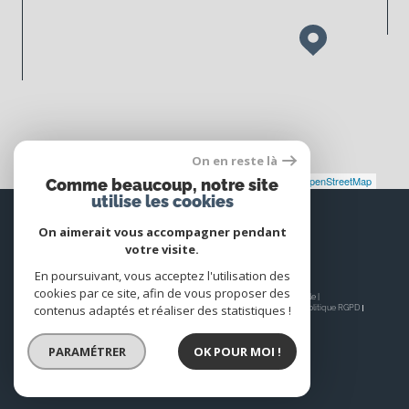
On en reste là
Leaflet
|
©
Maps
|
© OpenStreetMap
Jawg
Comme beaucoup, notre site
utilise les cookies
Espace
PROPRIÉTAIRE
On aimerait vous accompagner pendant
votre visite.
Se connecter
En poursuivant, vous acceptez l'utilisation des
cookies par ce site, afin de vous proposer des
© 2026 | Tous droits réservés | Traduction powered by Google |
contenus adaptés et réaliser des statistiques !
Nos honoraires
Plan du site
Mentions légales
Admin
Nos liens
Politique RGPD
Cookies
PARAMÉTRER
OK POUR MOI !