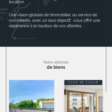
location.
Une vision globale de l’immobilier, au service de
vos intérêts, avec un seul objectif : vous offrir une
expérience à la hauteur de vos attentes.
Aurélio ROSSINI
Gérant
Notre séléction
de biens
COUP DE COEUR