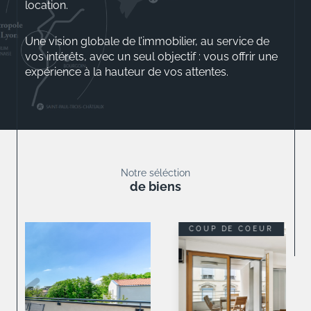
location.
Une vision globale de l’immobilier, au service de
vos intérêts, avec un seul objectif : vous offrir une
expérience à la hauteur de vos attentes.
Aurélio ROSSINI
Gérant
Notre séléction
de biens
COUP DE COEUR