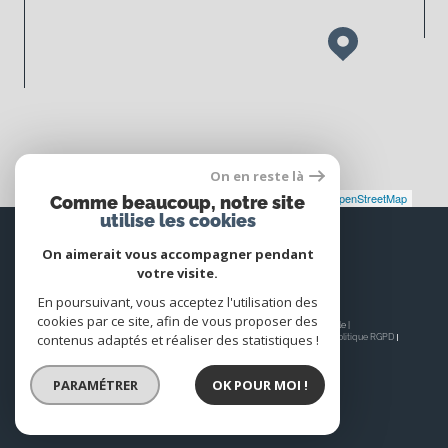
On en reste là
Leaflet
|
©
Maps
|
© OpenStreetMap
Jawg
Comme beaucoup, notre site
utilise les cookies
Espace
PROPRIÉTAIRE
On aimerait vous accompagner pendant
votre visite.
Se connecter
En poursuivant, vous acceptez l'utilisation des
cookies par ce site, afin de vous proposer des
© 2026 | Tous droits réservés | Traduction powered by Google |
contenus adaptés et réaliser des statistiques !
Nos honoraires
Plan du site
Mentions légales
Admin
Nos liens
Politique RGPD
Cookies
PARAMÉTRER
OK POUR MOI !