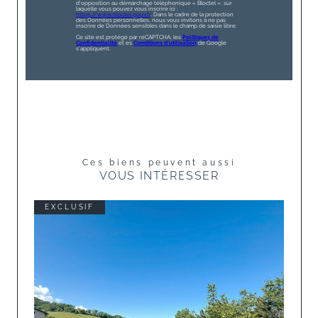
d'opposition au démarchage téléphonique « Bloctel », sur
laquelle vous pouvez vous inscrire ici :
https://www.bloctel.gouv.fr
. Dans le cadre de la protection
des Données personnelles, nous vous invitons à ne pas
inscrire de Données sensibles dans le champ de saisie libre.
Ce site est protégé par reCAPTCHA, les
Politiques de
Confidentialité
et es
Conditions d'utilisation
de Google
s'appliquent.
Ces biens peuvent aussi
VOUS INTÉRESSER
EXCLUSIF