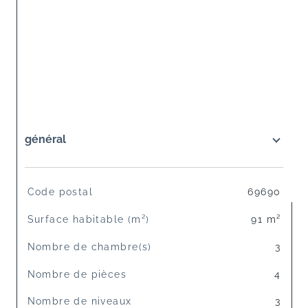
général
TRAD_SIROCCO_Caracteristique
Valeurs
Code postal
69690
Surface habitable (m²)
91 m²
Nombre de chambre(s)
3
Nombre de pièces
4
Nombre de niveaux
3