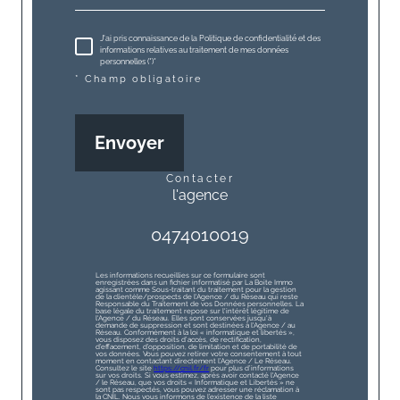
J'ai pris connaissance de la Politique de confidentialité et des
informations relatives au traitement de mes données
personnelles (*)*
* Champ obligatoire
Envoyer
contacter
l'agence
0474010019
Les informations recueillies sur ce formulaire sont
enregistrées dans un fichier informatisé par La Boite Immo
agissant comme Sous-traitant du traitement pour la gestion
de la clientèle/prospects de l'Agence / du Réseau qui reste
Responsable du Traitement de vos Données personnelles. La
base légale du traitement repose sur l'intérêt légitime de
l'Agence / du Réseau. Elles sont conservées jusqu'à
demande de suppression et sont destinées à l'Agence / au
Réseau. Conformément à la loi « informatique et libertés »,
vous disposez des droits d’accès, de rectification,
d’effacement, d’opposition, de limitation et de portabilité de
vos données. Vous pouvez retirer votre consentement à tout
moment en contactant directement l’Agence / Le Réseau.
Consultez le site
https://cnil.fr/fr
pour plus d’informations
sur vos droits. Si vous estimez, après avoir contacté l'Agence
/ le Réseau, que vos droits « Informatique et Libertés » ne
sont pas respectés, vous pouvez adresser une réclamation à
la CNIL. Nous vous informons de l’existence de la liste