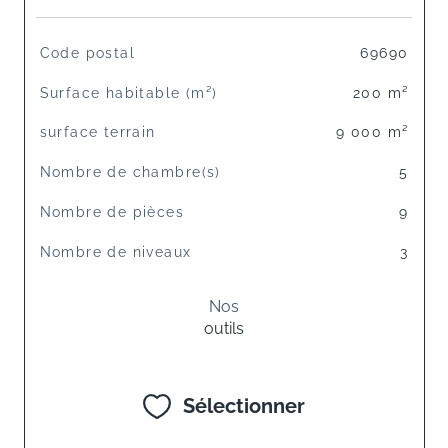
TRAD_SIROCCO_Caracteristique
Valeurs
Code postal
69690
Surface habitable (m²)
200 m²
surface terrain
9 000 m²
Nombre de chambre(s)
5
Nombre de pièces
9
Nombre de niveaux
3
Nos
outils
Sélectionner