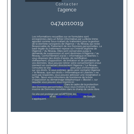
contacter
l'agence
0474010019
Les informations recueillies sur ce formulaire sont
enregistrées dans un fichier informatisé par La Boite Immo
agissant comme Sous-traitant du traitement pour la gestion
de la clientèle/prospects de l'Agence / du Réseau qui reste
Responsable du Traitement de vos Données personnelles. La
base légale du traitement repose sur l'intérêt légitime de
l'Agence / du Réseau. Elles sont conservées jusqu'à
demande de suppression et sont destinées à l'Agence / au
Réseau. Conformément à la loi « informatique et libertés »,
vous disposez des droits d’accès, de rectification,
d’effacement, d’opposition, de limitation et de portabilité de
vos données. Vous pouvez retirer votre consentement à tout
moment en contactant directement l’Agence / Le Réseau.
Consultez le site
https://cnil.fr/fr
pour plus d’informations
sur vos droits. Si vous estimez, après avoir contacté l'Agence
/ le Réseau, que vos droits « Informatique et Libertés » ne
sont pas respectés, vous pouvez adresser une réclamation à
la CNIL. Nous vous informons de l’existence de la liste
d'opposition au démarchage téléphonique « Bloctel », sur
laquelle vous pouvez vous inscrire ici :
https://www.bloctel.gouv.fr
. Dans le cadre de la protection
des Données personnelles, nous vous invitons à ne pas
inscrire de Données sensibles dans le champ de saisie libre.
Ce site est protégé par reCAPTCHA, les
Politiques de
Confidentialité
et es
Conditions d'utilisation
de Google
s'appliquent.