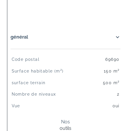
général
TRAD_SIROCCO_Caracteristique
Valeurs
Code postal
69690
Surface habitable (m²)
150 m²
surface terrain
500 m²
Nombre de niveaux
2
Vue
oui
Nos
outils