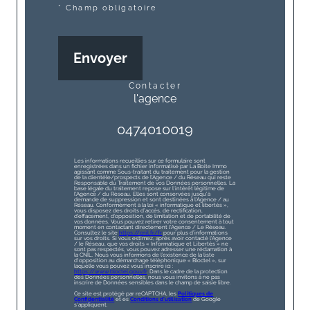
* Champ obligatoire
Envoyer
contacter
l'agence
0474010019
Les informations recueillies sur ce formulaire sont
enregistrées dans un fichier informatisé par La Boite Immo
agissant comme Sous-traitant du traitement pour la gestion
de la clientèle/prospects de l'Agence / du Réseau qui reste
Responsable du Traitement de vos Données personnelles. La
base légale du traitement repose sur l'intérêt légitime de
l'Agence / du Réseau. Elles sont conservées jusqu'à
demande de suppression et sont destinées à l'Agence / au
Réseau. Conformément à la loi « informatique et libertés »,
vous disposez des droits d’accès, de rectification,
d’effacement, d’opposition, de limitation et de portabilité de
vos données. Vous pouvez retirer votre consentement à tout
moment en contactant directement l’Agence / Le Réseau.
Consultez le site
https://cnil.fr/fr
pour plus d’informations
sur vos droits. Si vous estimez, après avoir contacté l'Agence
/ le Réseau, que vos droits « Informatique et Libertés » ne
sont pas respectés, vous pouvez adresser une réclamation à
la CNIL. Nous vous informons de l’existence de la liste
d'opposition au démarchage téléphonique « Bloctel », sur
laquelle vous pouvez vous inscrire ici :
https://www.bloctel.gouv.fr
. Dans le cadre de la protection
des Données personnelles, nous vous invitons à ne pas
inscrire de Données sensibles dans le champ de saisie libre.
Ce site est protégé par reCAPTCHA, les
Politiques de
Confidentialité
et es
Conditions d'utilisation
de Google
s'appliquent.