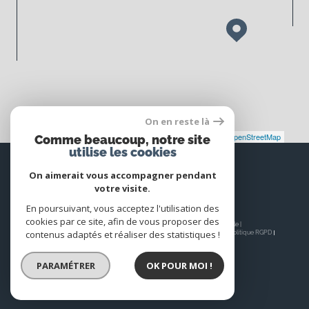
On en reste là
Leaflet
|
©
Maps
|
© OpenStreetMap
Jawg
Comme beaucoup, notre site
utilise les cookies
Espace
PROPRIÉTAIRE
On aimerait vous accompagner pendant
votre visite.
Se connecter
En poursuivant, vous acceptez l'utilisation des
cookies par ce site, afin de vous proposer des
© 2026 | Tous droits réservés | Traduction powered by Google |
contenus adaptés et réaliser des statistiques !
Nos honoraires
Plan du site
Mentions légales
Admin
Nos liens
Politique RGPD
Cookies
PARAMÉTRER
OK POUR MOI !