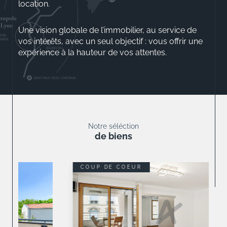
location.
Une vision globale de l’immobilier, au service de
vos intérêts, avec un seul objectif : vous offrir une
expérience à la hauteur de vos attentes.
Aurélio ROSSINI
Gérant
Notre séléction
de biens
COUP DE COEUR