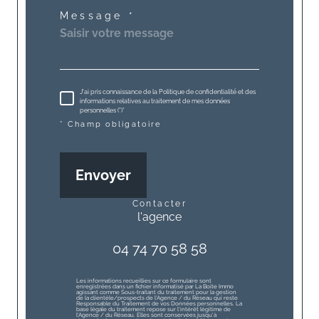
Message *
J'ai pris connaissance de la Politique de confidentialité et des
informations relatives au traitement de mes données
personnelles (*)*
* Champ obligatoire
Envoyer
contacter
l'agence
04 74 70 58 58
Les informations recueillies sur ce formulaire sont
enregistrées dans un fichier informatisé par La Boite Immo
agissant comme Sous-traitant du traitement pour la gestion
de la clientèle/prospects de l'Agence / du Réseau qui reste
Responsable du Traitement de vos Données personnelles. La
base légale du traitement repose sur l'intérêt légitime de
l'Agence / du Réseau. Elles sont conservées jusqu'à