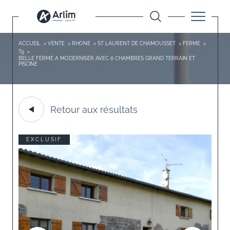
ACCUEIL
VENTE
RHONE
ST LAURENT DE CHAMOUSSET
FERME
T9
BELLE FERME A MODERNISER AVEC 6 CHAMBRES GRAND TERRAIN ET
PISCINE
Retour aux résultats
EXCLUSIF