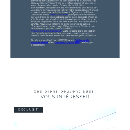
demande de suppression et sont destinées à l'Agence / au
Réseau. Conformément à la loi « informatique et libertés »,
vous disposez des droits d’accès, de rectification,
d’effacement, d’opposition, de limitation et de portabilité de
vos données. Vous pouvez retirer votre consentement à tout
moment en contactant directement l’Agence / Le Réseau.
Consultez le site
https://cnil.fr/fr
pour plus d’informations
sur vos droits. Si vous estimez, après avoir contacté l'Agence
/ le Réseau, que vos droits « Informatique et Libertés » ne
sont pas respectés, vous pouvez adresser une réclamation à
la CNIL. Nous vous informons de l’existence de la liste
d'opposition au démarchage téléphonique « Bloctel », sur
laquelle vous pouvez vous inscrire ici :
https://www.bloctel.gouv.fr
. Dans le cadre de la protection
des Données personnelles, nous vous invitons à ne pas
inscrire de Données sensibles dans le champ de saisie libre.
Ce site est protégé par reCAPTCHA, les
Politiques de
Confidentialité
et es
Conditions d'utilisation
de Google
s'appliquent.
Ces biens peuvent aussi
VOUS INTÉRESSER
EXCLUSIF