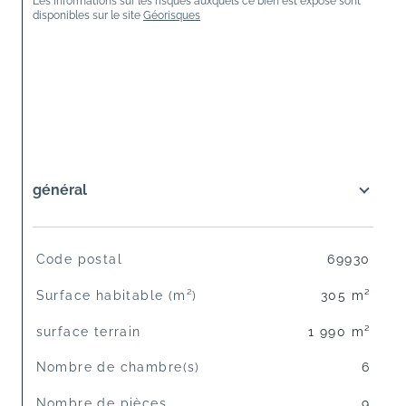
Les informations sur les risques auxquels ce bien est exposé sont 
disponibles sur le site 
Géorisques
général
TRAD_SIROCCO_Caracteristique
Valeurs
Code postal
69930
Surface habitable (m²)
305 m²
surface terrain
1 990 m²
Nombre de chambre(s)
6
Nombre de pièces
9