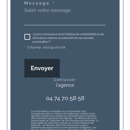
Message *
J'ai pris connaissance de la Politique de confidentialité et des
informations relatives au traitement de mes données
personnelles (*)*
* Champ obligatoire
Envoyer
contacter
l'agence
04 74 70 58 58
Les informations recueillies sur ce formulaire sont
enregistrées dans un fichier informatisé par La Boite Immo
agissant comme Sous-traitant du traitement pour la gestion
de la clientèle/prospects de l'Agence / du Réseau qui reste
Responsable du Traitement de vos Données personnelles. La
base légale du traitement repose sur l'intérêt légitime de
l'Agence / du Réseau. Elles sont conservées jusqu'à
demande de suppression et sont destinées à l'Agence / au
Réseau. Conformément à la loi « informatique et libertés »,