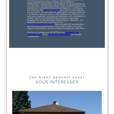
vous disposez des droits d’accès, de rectification,
d’effacement, d’opposition, de limitation et de portabilité de
vos données. Vous pouvez retirer votre consentement à tout
moment en contactant directement l’Agence / Le Réseau.
Consultez le site
https://cnil.fr/fr
pour plus d’informations
sur vos droits. Si vous estimez, après avoir contacté l'Agence
/ le Réseau, que vos droits « Informatique et Libertés » ne
sont pas respectés, vous pouvez adresser une réclamation à
la CNIL. Nous vous informons de l’existence de la liste
d'opposition au démarchage téléphonique « Bloctel », sur
laquelle vous pouvez vous inscrire ici :
https://www.bloctel.gouv.fr
. Dans le cadre de la protection
des Données personnelles, nous vous invitons à ne pas
inscrire de Données sensibles dans le champ de saisie libre.
Ce site est protégé par reCAPTCHA, les
Politiques de
Confidentialité
et es
Conditions d'utilisation
de Google
s'appliquent.
Ces biens peuvent aussi
VOUS INTÉRESSER