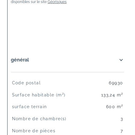
disponibles sur le site 
Géorisques
général
TRAD_SIROCCO_Caracteristique
Valeurs
Code postal
69930
Surface habitable (m²)
133,24 m²
surface terrain
600 m²
Nombre de chambre(s)
3
Nombre de pièces
7