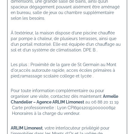
dimensions, une grande salle de bains, ainsi qu’un 
spacieux dégagement pouvant aisément être aménagé 
en bureau, salle de jeux ou chambre supplémentaire 
selon les besoins.
À l’extérieur, la maison dispose d’une piscine chauffée 
par pompe à chaleur, de plusieurs terrasses, ainsi que 
d’un portail motorisé. Elle est équipée d’un chauffage au 
sol et d’un système de climatisation. DPE B .
Les plus : Proximité de la gare de St Germain au Mont 
d'or,accès autoroute rapide, acces écoles primaires à 
pied,ramassage scolaire college et lycée .
Pour toute information complémentaire ou pour 
organiser une visite, contactez dès maintenant 
Armelle 
Chandelier – Agence ARLIM Limonest
 au 06 88 20 11 19
 Carte professionnelle : Lyon CPI69012015000000692
 Honoraires à la charge du vendeur.
ARLIM Limonest
, votre interlocuteur privilégié pour 
l’immobilier dans les Monts d’Or et la vallée de 