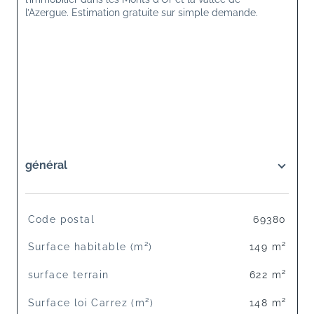
l’Azergue. Estimation gratuite sur simple demande.
général
TRAD_SIROCCO_Caracteristique
Valeurs
Code postal
69380
Surface habitable (m²)
149 m²
surface terrain
622 m²
Surface loi Carrez (m²)
148 m²