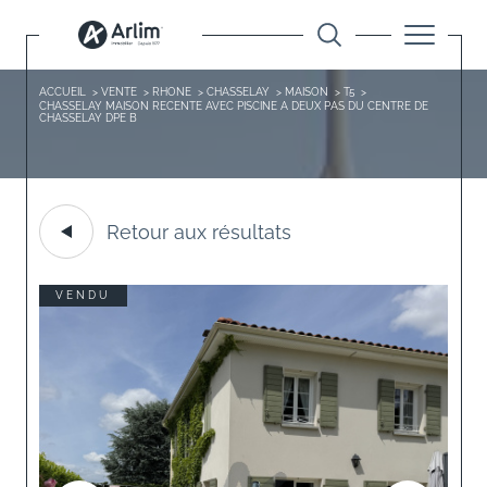
ACCUEIL
VENTE
RHONE
CHASSELAY
MAISON
T5
CHASSELAY MAISON RECENTE AVEC PISCINE A DEUX PAS DU CENTRE DE
CHASSELAY DPE B
Retour aux résultats
VENDU