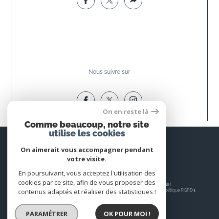
Nous suivre sur
On en reste là
Comme beaucoup, notre site
utilise les cookies
Espace
PROPRIÉTAIRE
On aimerait vous accompagner pendant
votre visite.
Se connecter
En poursuivant, vous acceptez l'utilisation des
cookies par ce site, afin de vous proposer des
© 2026 | Tous droits réservés | Traduction powered by Google |
contenus adaptés et réaliser des statistiques !
Nos honoraires
Plan du site
Mentions légales
Admin
Nos liens
Politique RGPD
Cookies
PARAMÉTRER
OK POUR MOI !