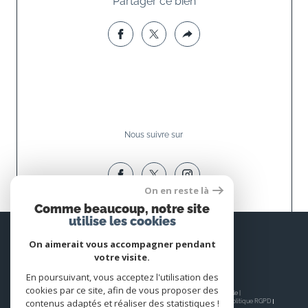
Partager ce bien
Nous suivre sur
On en reste là
Comme beaucoup, notre site
utilise les cookies
Espace
PROPRIÉTAIRE
On aimerait vous accompagner pendant
votre visite.
Se connecter
En poursuivant, vous acceptez l'utilisation des
cookies par ce site, afin de vous proposer des
© 2026 | Tous droits réservés | Traduction powered by Google |
contenus adaptés et réaliser des statistiques !
Nos honoraires
Plan du site
Mentions légales
Admin
Nos liens
Politique RGPD