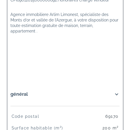
CPI69012015000000692.Honoraires charge vendeur 
Agence immobiliere Arlim Limonest, spécialiste des 
Monts d’or et vallée de l’Azergue, à votre disposition pour 
toute estimation gratuite de maison, terrain, 
appartement .
général
TRAD_SIROCCO_Caracteristique
Valeurs
Code postal
69170
Surface habitable (m²)
200 m²