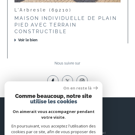
L'Arbresle (69210)
MAISON INDIVIDUELLE DE PLAIN
PIED AVEC TERRAIN
CONSTRUCTIBLE
Voir le bien
Nous suivre sur
On en reste là
Comme beaucoup, notre site
utilise les cookies
Espace
PROPRIÉTAIRE
On aimerait vous accompagner pendant
votre visite.
Se connecter
En poursuivant, vous acceptez l'utilisation des
cookies par ce site, afin de vous proposer des
© 2026 | Tous droits réservés | Traduction powered by Google |