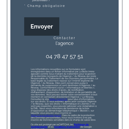
personnelles (*)*
* Champ obligatoire
Envoyer
contacter
l'agence
04 78 47 57 51
Les informations recueillies sur ce formulaire sont
enregistrées dans un fichier informatisé par La Boite Immo
agissant comme Sous-traitant du traitement pour la gestion
de la clientèle/prospects de l'Agence / du Réseau qui reste
Responsable du Traitement de vos Données personnelles. La
base légale du traitement repose sur l'intérêt légitime de
l'Agence / du Réseau. Elles sont conservées jusqu'à
demande de suppression et sont destinées à l'Agence / au
Réseau. Conformément à la loi « informatique et libertés »,
vous disposez des droits d’accès, de rectification,
d’effacement, d’opposition, de limitation et de portabilité de
vos données. Vous pouvez retirer votre consentement à tout
moment en contactant directement l’Agence / Le Réseau.
Consultez le site
https://cnil.fr/fr
pour plus d’informations
sur vos droits. Si vous estimez, après avoir contacté l'Agence
/ le Réseau, que vos droits « Informatique et Libertés » ne
sont pas respectés, vous pouvez adresser une réclamation à
la CNIL. Nous vous informons de l’existence de la liste
d'opposition au démarchage téléphonique « Bloctel », sur
laquelle vous pouvez vous inscrire ici :
https://www.bloctel.gouv.fr
. Dans le cadre de la protection
des Données personnelles, nous vous invitons à ne pas
inscrire de Données sensibles dans le champ de saisie libre.
Ce site est protégé par reCAPTCHA, les
Politiques de
Confidentialité
et es
Conditions d'utilisation
de Google