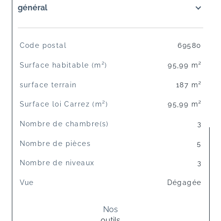
général
TRAD_SIROCCO_Caracteristique
Valeurs
Code postal
69580
Surface habitable (m²)
95,99 m²
surface terrain
187 m²
Surface loi Carrez (m²)
95,99 m²
Nombre de chambre(s)
3
Nombre de pièces
5
Nombre de niveaux
3
Vue
Dégagée
Nos
outils