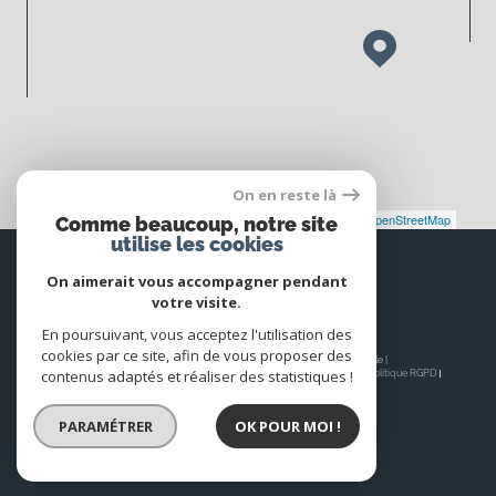
On en reste là
Leaflet
|
©
Maps
|
© OpenStreetMap
Jawg
Comme beaucoup, notre site
utilise les cookies
Espace
PROPRIÉTAIRE
On aimerait vous accompagner pendant
votre visite.
Se connecter
En poursuivant, vous acceptez l'utilisation des
cookies par ce site, afin de vous proposer des
© 2026 | Tous droits réservés | Traduction powered by Google |
contenus adaptés et réaliser des statistiques !
Nos honoraires
Plan du site
Mentions légales
Admin
Nos liens
Politique RGPD
Cookies
PARAMÉTRER
OK POUR MOI !