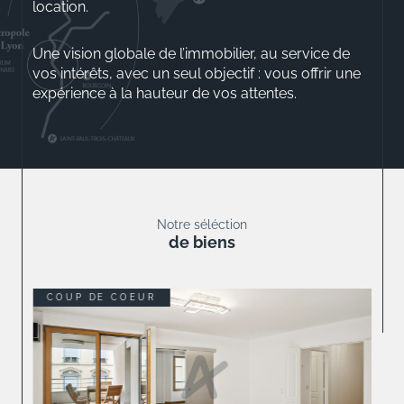
location.
Une vision globale de l’immobilier, au service de
vos intérêts, avec un seul objectif : vous offrir une
expérience à la hauteur de vos attentes.
Aurélio ROSSINI
Gérant
Notre séléction
de biens
COUP DE COEUR