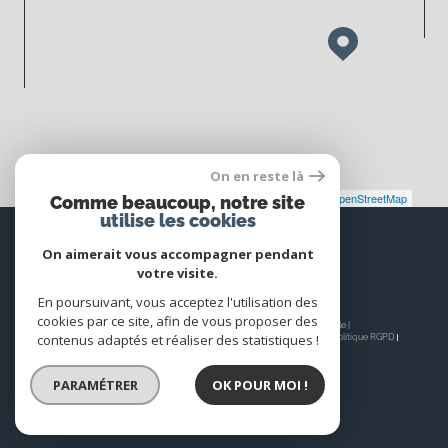
On en reste là
Leaflet
|
©
Maps
|
© OpenStreetMap
Jawg
Comme beaucoup, notre site
utilise les cookies
Espace
PROPRIÉTAIRE
On aimerait vous accompagner pendant
votre visite.
Se connecter
En poursuivant, vous acceptez l'utilisation des
cookies par ce site, afin de vous proposer des
© 2026 | Tous droits réservés | Traduction powered by Google |
contenus adaptés et réaliser des statistiques !
Nos honoraires
Plan du site
Mentions légales
Admin
Nos liens
Politique RGPD
Cookies
PARAMÉTRER
OK POUR MOI !