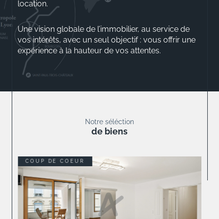
location.
Une vision globale de l’immobilier, au service de
vos intérêts, avec un seul objectif : vous offrir une
expérience à la hauteur de vos attentes.
Aurélio ROSSINI
Gérant
Notre séléction
de biens
COUP DE COEUR