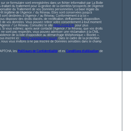
 sur ce formulaire sont enregistrées dans un fichier informatisé par La Boite
raitant du traitement pour la gestion de la clientèle/prospects de l'Agence
ponsable du Traitement de vos Données personnelles. La base légale du
érêt légitime de l'Agence / du Réseau. Elles sont conservées jusqu'à
sont destinées à l'Agence / au Réseau. Conformément à la loi «
ous disposez des droits d’accès, de rectification, d’effacement, d’opposition,
lité de vos données. Vous pouvez retirer votre consentement à tout moment
l’Agence / Le Réseau. Consultez le site
https://cnil.fr/fr
pour plus
s. Si vous estimez, après avoir contacté l'Agence / le Réseau, que vos droits
» ne sont pas respectés, vous pouvez adresser une réclamation à la CNIL.
istence de la liste d'opposition au démarchage téléphonique « Bloctel »,
s inscrire ici :
https://www.bloctel.gouv.fr
. Dans le cadre de la protection
nous vous invitons à ne pas inscrire de Données sensibles dans le champ
eCAPTCHA, les
Politiques de Confidentialité
et es
Conditions d'utilisation
de