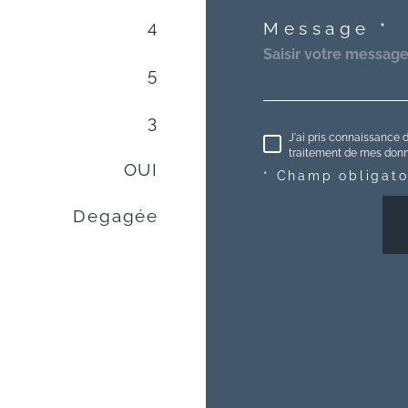
4
Message *
5
3
J'ai pris connaissance d
traitement de mes donné
OUI
* Champ obligato
Degagée