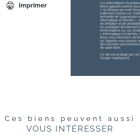
Les informations recueillies
Imprimer
Immo agissant comme Sous-t
/ du Réseau qui reste Res
traitement repose sur l'int
demande de suppression et 
informatique et libertés », v
de limitation et de portabi
en contactant directement 
d’informations sur vos droit
« Informatique et Libertés 
Nous vous informons de l’ex
sur laquelle vous pouvez vou
des Données personnelles, 
de saisie libre.
Ce site est protégé par r
Google s'appliquent.
Ces biens peuvent aussi
VOUS INTÉRESSER