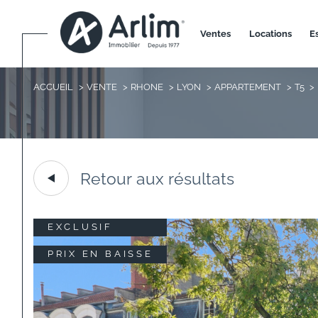
ventes
locations
ACCUEIL
VENTE
RHONE
LYON
APPARTEMENT
T5
Retour aux résultats
EXCLUSIF
PRIX EN BAISSE