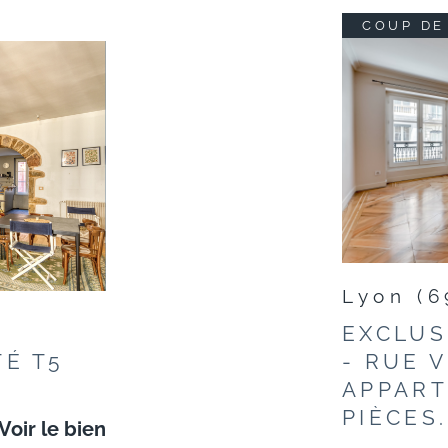
COUP DE
Lyon (6
EXCLUS
É T5
- RUE 
T
APPART
PIÈCES.
Voir le bien