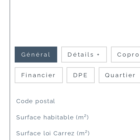
Général
Détails +
Copro
Financier
DPE
Quartier
TRAD_SIROCCO_Caracteristique
Valeurs
Code postal
Surface habitable (m²)
Surface loi Carrez (m²)