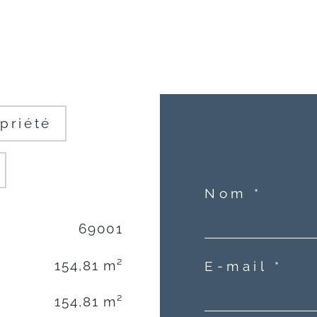
priété
Nom *
69001
154,81 m²
E-mail *
154,81 m²