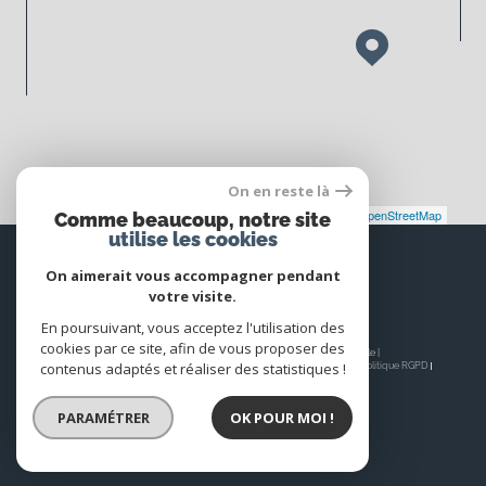
On en reste là
Leaflet
|
©
Maps
|
© OpenStreetMap
Jawg
Comme beaucoup, notre site
utilise les cookies
Espace
PROPRIÉTAIRE
On aimerait vous accompagner pendant
votre visite.
Se connecter
En poursuivant, vous acceptez l'utilisation des
cookies par ce site, afin de vous proposer des
© 2026 | Tous droits réservés | Traduction powered by Google |
contenus adaptés et réaliser des statistiques !
Nos honoraires
Plan du site
Mentions légales
Admin
Nos liens
Politique RGPD
Cookies
PARAMÉTRER
OK POUR MOI !