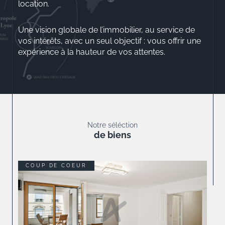
location.
Une vision globale de l’immobilier, au service de
vos intérêts, avec un seul objectif : vous offrir une
expérience à la hauteur de vos attentes.
Aurélio ROSSINI
Gérant
Notre séléction
de biens
COUP DE COEUR