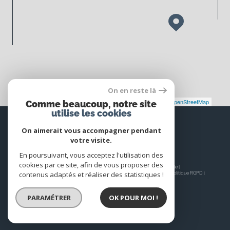
On en reste là
Leaflet
|
©
Maps
|
© OpenStreetMap
Jawg
Comme beaucoup, notre site
utilise les cookies
Espace
PROPRIÉTAIRE
On aimerait vous accompagner pendant
votre visite.
Se connecter
En poursuivant, vous acceptez l'utilisation des
cookies par ce site, afin de vous proposer des
© 2026 | Tous droits réservés | Traduction powered by Google |
contenus adaptés et réaliser des statistiques !
Nos honoraires
Plan du site
Mentions légales
Admin
Nos liens
Politique RGPD
Cookies
PARAMÉTRER
OK POUR MOI !