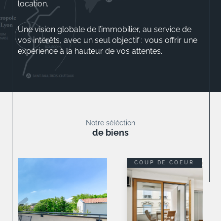
location.
Une vision globale de l’immobilier, au service de
vos intérêts, avec un seul objectif : vous offrir une
expérience à la hauteur de vos attentes.
Aurélio ROSSINI
Gérant
Notre séléction
de biens
COUP DE COEUR