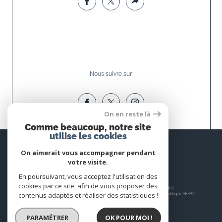
Nous suivre sur
On en reste là
Comme beaucoup, notre site
utilise les cookies
Espace
PROPRIÉTAIRE
On aimerait vous accompagner pendant
votre visite.
Se connecter
En poursuivant, vous acceptez l'utilisation des
cookies par ce site, afin de vous proposer des
© 2026 | Tous droits réservés | Traduction powered by Google |
contenus adaptés et réaliser des statistiques !
Nos honoraires
Plan du site
Mentions légales
Admin
Nos liens
Politique RGPD
Cookies
PARAMÉTRER
OK POUR MOI !