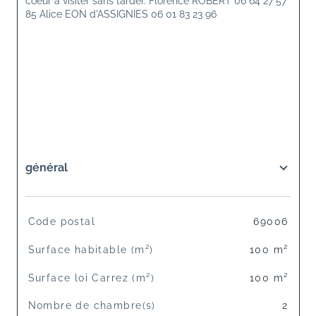
coeur à visiter sans tarder. Florence ROBERT 06 64 27 57 
85 Alice EON d'ASSIGNIES 06 01 83 23 96
général
TRAD_SIROCCO_Caracteristique
Valeurs
Code postal
69006
Surface habitable (m²)
100 m²
Surface loi Carrez (m²)
100 m²
Nombre de chambre(s)
2