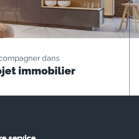
ccompagner dans
ojet immobilier
re service