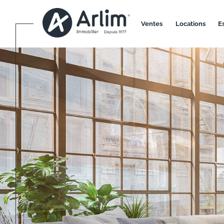
ventes
locations