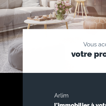
Vous a
votre pr
Arlim
l'immobilier à vot