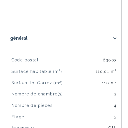
général
TRAD_SIROCCO_Caracteristique
Valeurs
Code postal
69003
Surface habitable (m²)
110,01 m²
Surface loi Carrez (m²)
110 m²
Nombre de chambre(s)
2
Nombre de pièces
4
Etage
3