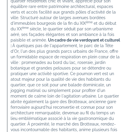
quartier résidentiel chic et vivant, apprécié pour son 
équilibre rare entre patrimoine architectural, espaces 
verts et accès facilité aux grands pôles d'activité de la 
ville. Structuré autour de larges avenues bordées 
ème
d'immeubles bourgeois de la fin du XIX
 et du début 
ème
du XX
 siècle, le quartier séduit par son urbanisme 
aéré, ses façades élégantes et son ambiance à la fois 
paisible et animée. 
Un cadre de vie verdoyant et culturel 
: 
À quelques pas de l'appartement, le parc de la Tête 
d'Or, l'un des plus grands parcs urbains de France, offre 
un formidable espace de respiration en plein cœur de la 
ville : promenades au bord du lac, roseraie, jardin 
botanique et grandes pelouses pour se détendre ou 
pratiquer une activité sportive. Ce poumon vert est un 
atout majeur pour la qualité de vie des habitants du 
quartier, que ce soit pour une balade dominicale, un 
jogging matinal ou simplement pour profiter d'un 
moment de calme loin de l'agitation urbaine. Le quartier 
abrite également la gare des Brotteaux, ancienne gare 
ferroviaire aujourd'hui reconvertie et connue pour son 
architecture remarquable, devenue au fil du temps un 
lieu emblématique associé à la vie gastronomique du 
quartier. À proximité, le marché des Brotteaux, rendez-
vous incontournable des habitants, anime plusieurs fois 