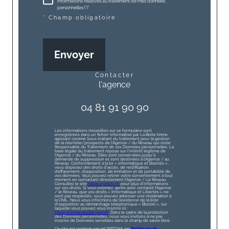
informations relatives au traitement de mes données
personnelles (*)*
* Champ obligatoire
Envoyer
contacter
l'agence
04 81 91 90 90
Les informations recueillies sur ce formulaire sont
enregistrées dans un fichier informatisé par La Boite Immo
agissant comme Sous-traitant du traitement pour la gestion
de la clientèle/prospects de l'Agence / du Réseau qui reste
Responsable du Traitement de vos Données personnelles. La
base légale du traitement repose sur l'intérêt légitime de
l'Agence / du Réseau. Elles sont conservées jusqu'à
demande de suppression et sont destinées à l'Agence / au
Réseau. Conformément à la loi « informatique et libertés »,
vous disposez des droits d’accès, de rectification,
d’effacement, d’opposition, de limitation et de portabilité de
vos données. Vous pouvez retirer votre consentement à tout
moment en contactant directement l’Agence / Le Réseau.
Consultez le site
https://cnil.fr/fr
pour plus d’informations
sur vos droits. Si vous estimez, après avoir contacté l'Agence
/ le Réseau, que vos droits « Informatique et Libertés » ne
sont pas respectés, vous pouvez adresser une réclamation à
la CNIL. Nous vous informons de l’existence de la liste
d'opposition au démarchage téléphonique « Bloctel », sur
laquelle vous pouvez vous inscrire ici :
https://www.bloctel.gouv.fr
. Dans le cadre de la protection
des Données personnelles, nous vous invitons à ne pas
inscrire de Données sensibles dans le champ de saisie libre.
Ce site est protégé par reCAPTCHA, les
Politiques de