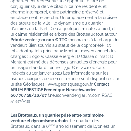
appartement représente une opportunité rare de 
conjuguer style de vie citadin, calme résidentiel et 
charme intemporel, entre patrimoine préservé et 
emplacement recherché. Un emplacement à la croisée 
des atouts de la ville : le dynamisme du quartier 
d'affaires de la Part-Dieu à quelques minutes à pied, et 
le calme résidentiel et arboré des Brotteaux tout autour. 
Prix de vente : 720 000 € TTC
 (honoraires à la charge du 
vendeur) Bien soumis au statut de la copropriété : 15 
lots, dont 15 lots principaux Montant moyen annuel des 
charges : 1 090 € Classe énergie : D Classe climat : D 
Montant estimé des dépenses annuelles d'énergie pour 
un usage standard : entre 1 730 € et 2 410 € (prix 
indexés au 1er janvier 2021) Les informations sur les 
risques auxquels ce bien est exposé sont disponibles sur 
le site Géorisques : 
www.georisques.gouv.fr
Contact
ARLIM PRESTIGE Frédérique Neuschwander 
06/76/28/26/07 
f.neuschwander@arlim.com RSAC 
513308239
Les Brotteaux, un quartier prisé entre patrimoine, 
verdure et dynamisme urbain : 
Le quartier des 
ème
Brotteaux, dans le 6
 arrondissement de Lyon est un 