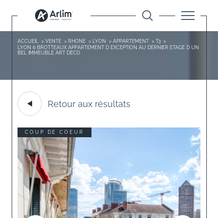
ACCUEIL
VENTE
RHONE
LYON
APPARTEMENT
T3
LYON 6 BROTTEAUX APPARTEMENT D EXCEPTION AU DERNIER ETAGE D UN
BEL IMMEUBLE ART DECO
Retour aux résultats
COUP DE COEUR