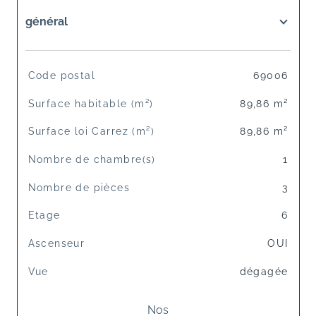
général
TRAD_SIROCCO_Caracteristique
Valeurs
Code postal
69006
Surface habitable (m²)
89,86 m²
Surface loi Carrez (m²)
89,86 m²
Nombre de chambre(s)
1
Nombre de pièces
3
Etage
6
Ascenseur
OUI
Vue
dégagée
Nos