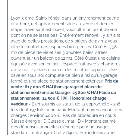
Lyon 5 ème, Saint-Irénée, dans un environement calme 
et arboré, cet appartement situé au 7eme et dernier 
étage, traversant est-ouest, vous offre un point de vue 
dont on ne se lasse pas. Entièrement rénové il y a 3 ans 
avec de belles prestations, ce 3 pièces de 97 m2 vous 
offre le confort des espaces bien pensés. Côté Est, 38 
m2 de pièce de vie et ses 3 doubles baies vitrées 
ouvrant sur un balcon de 12 m2. Côté Ouest une cuisine 
équipée avec son cellier, l'espace nuit avec 2 chambres 
de 12 m2, 2 pièces d'eau et des toilettes séparés. Une 
cave en sous-sol complète ce bien ainsi qu'un garage 
fermé et une place de stationnement extérieur. 
Prix de 
vente : 617 000 €
 HAI (hors garage et place de 
stationnement) en sus Garage : 25 800 € HAI Place de 
stationnement : 14 500 € HAI . 
Honoraires charge 
vendeur
 - 
Bien soumis au statut de la copropriété - 296 
lots dont 197 lots principaux. Montant moyen annuel des 
charges : environ 4000 €. Pas de procédure en cours
 - 
Classe énergie : D Classe climat : D
 - 
Montant estimé 
des dépenses annuelles d’énergie pour un usage 
standard : entre 1910 € et 2 640 € Prix indexés au 1er 