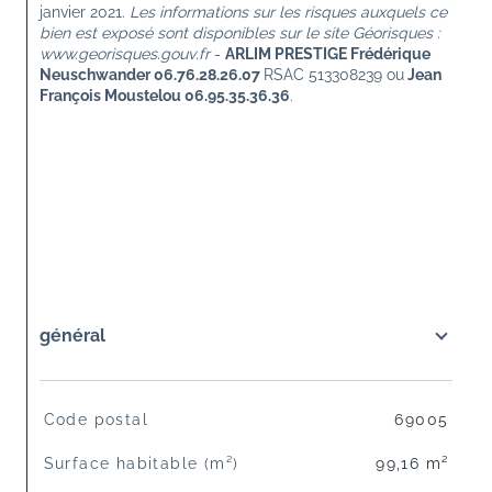
janvier 2021. 
Les informations sur les risques auxquels ce 
bien est exposé sont disponibles sur le site Géorisques : 
www.georisques.gouv.fr
 - 
ARLIM PRESTIGE Frédérique 
Neuschwander 06.76.28.26.07 
RSAC 513308239 ou
 Jean 
François Moustelou 06.95.35.36.36
.
général
TRAD_SIROCCO_Caracteristique
Valeurs
Code postal
69005
Surface habitable (m²)
99,16 m²