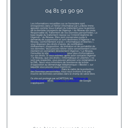
04 81 91 90 90
Les informations recueillies sur ce formulaire sont
enregistrées dans un fichier informatisé par La Boite Immo
agissant comme Sous-traitant du traitement pour la gestion
de la clientèle/prospects de l'Agence / du Réseau qui reste
Responsable du Traitement de vos Données personnelles. La
base légale du traitement repose sur l'intérêt légitime de
l'Agence / du Réseau. Elles sont conservées jusqu'à
demande de suppression et sont destinées à l'Agence / au
Réseau. Conformément à la loi « informatique et libertés »,
vous disposez des droits d’accès, de rectification,
d’effacement, d’opposition, de limitation et de portabilité de
vos données. Vous pouvez retirer votre consentement à tout
moment en contactant directement l’Agence / Le Réseau.
Consultez le site
https://cnil.fr/fr
pour plus d’informations
sur vos droits. Si vous estimez, après avoir contacté l'Agence
/ le Réseau, que vos droits « Informatique et Libertés » ne
sont pas respectés, vous pouvez adresser une réclamation à
la CNIL. Nous vous informons de l’existence de la liste
d'opposition au démarchage téléphonique « Bloctel », sur
laquelle vous pouvez vous inscrire ici :
https://www.bloctel.gouv.fr
. Dans le cadre de la protection
des Données personnelles, nous vous invitons à ne pas
inscrire de Données sensibles dans le champ de saisie libre.
Ce site est protégé par reCAPTCHA, les
Politiques de
Confidentialité
et es
Conditions d'utilisation
de Google
s'appliquent.