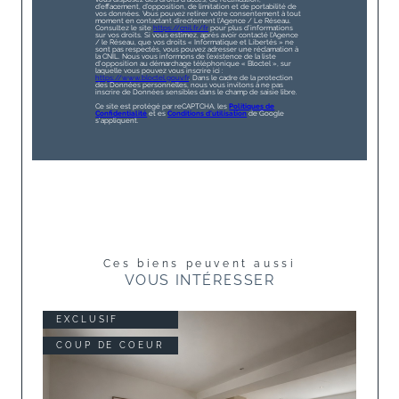
d’effacement, d’opposition, de limitation et de portabilité de
vos données. Vous pouvez retirer votre consentement à tout
moment en contactant directement l’Agence / Le Réseau.
Consultez le site
https://cnil.fr/fr
pour plus d’informations
sur vos droits. Si vous estimez, après avoir contacté l'Agence
/ le Réseau, que vos droits « Informatique et Libertés » ne
sont pas respectés, vous pouvez adresser une réclamation à
la CNIL. Nous vous informons de l’existence de la liste
d'opposition au démarchage téléphonique « Bloctel », sur
laquelle vous pouvez vous inscrire ici :
https://www.bloctel.gouv.fr
. Dans le cadre de la protection
des Données personnelles, nous vous invitons à ne pas
inscrire de Données sensibles dans le champ de saisie libre.
Ce site est protégé par reCAPTCHA, les
Politiques de
Confidentialité
et es
Conditions d'utilisation
de Google
s'appliquent.
Ces biens peuvent aussi
VOUS INTÉRESSER
EXCLUSIF
COUP DE COEUR