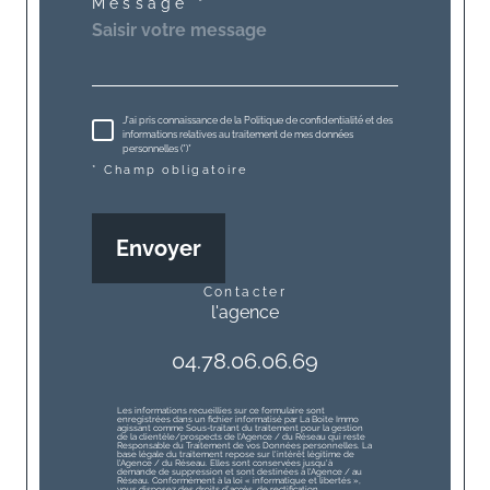
Message *
J'ai pris connaissance de la Politique de confidentialité et des
informations relatives au traitement de mes données
personnelles (*)*
* Champ obligatoire
Envoyer
contacter
l'agence
04.78.06.06.69
Les informations recueillies sur ce formulaire sont
enregistrées dans un fichier informatisé par La Boite Immo
agissant comme Sous-traitant du traitement pour la gestion
de la clientèle/prospects de l'Agence / du Réseau qui reste
Responsable du Traitement de vos Données personnelles. La
base légale du traitement repose sur l'intérêt légitime de
l'Agence / du Réseau. Elles sont conservées jusqu'à
demande de suppression et sont destinées à l'Agence / au
Réseau. Conformément à la loi « informatique et libertés »,
vous disposez des droits d’accès, de rectification,