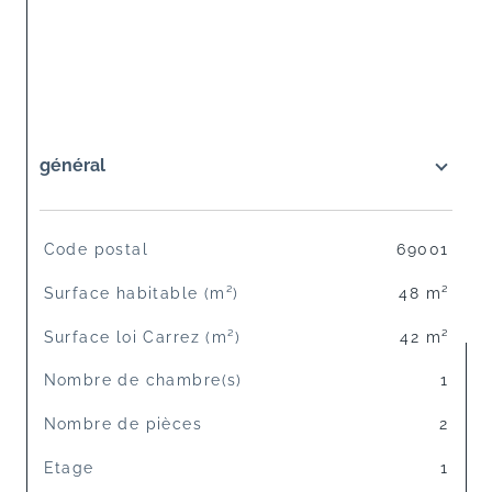
général
TRAD_SIROCCO_Caracteristique
Valeurs
Code postal
69001
Surface habitable (m²)
48 m²
Surface loi Carrez (m²)
42 m²
Nombre de chambre(s)
1
Nombre de pièces
2
Etage
1