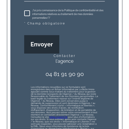
J'ai pris connaissance de la Politique de confidentialité et des
informations relatives au traitement de mes données
personnelles (*)*
* Champ obligatoire
Envoyer
contacter
l'agence
04 81 91 90 90
Les informations recueillies sur ce formulaire sont
enregistrées dans un fichier informatisé par La Boite Immo
agissant comme Sous-traitant du traitement pour la gestion
de la clientèle/prospects de l'Agence / du Réseau qui reste
Responsable du Traitement de vos Données personnelles. La
base légale du traitement repose sur l'intérêt légitime de
l'Agence / du Réseau. Elles sont conservées jusqu'à
demande de suppression et sont destinées à l'Agence / au
Réseau. Conformément à la loi « informatique et libertés »,
vous disposez des droits d’accès, de rectification,
d’effacement, d’opposition, de limitation et de portabilité de
vos données. Vous pouvez retirer votre consentement à tout
moment en contactant directement l’Agence / Le Réseau.
Consultez le site
https://cnil.fr/fr
pour plus d’informations
sur vos droits. Si vous estimez, après avoir contacté l'Agence
/ le Réseau, que vos droits « Informatique et Libertés » ne
sont pas respectés, vous pouvez adresser une réclamation à
la CNIL. Nous vous informons de l’existence de la liste
d'opposition au démarchage téléphonique « Bloctel », sur