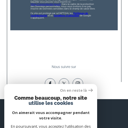
laquelle vous pouvez vous inscrire ici :
https://www.bloctel.gouv.fr
. Dans le cadre de la protection
des Données personnelles, nous vous invitons à ne pas
inscrire de Données sensibles dans le champ de saisie libre.
Ce site est protégé par reCAPTCHA, les
Politiques de
Confidentialité
et es
Conditions d'utilisation
de Google
s'appliquent.
Nous suivre sur
On en reste là
Comme beaucoup, notre site
utilise les cookies
Espace
PROPRIÉTAIRE
On aimerait vous accompagner pendant
votre visite.
Se connecter
En poursuivant, vous acceptez l'utilisation des