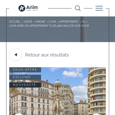
ACCUEIL
VENTE
RHONE
LYON
APPARTEMENT
T2
LYON 2EME UN APPARTEMENT T2 DE 51M2 BALCON SUR COUR
Retour aux résultats
SOUS-OFFRE
EXCLUSIF
NOUVEAUTÉ