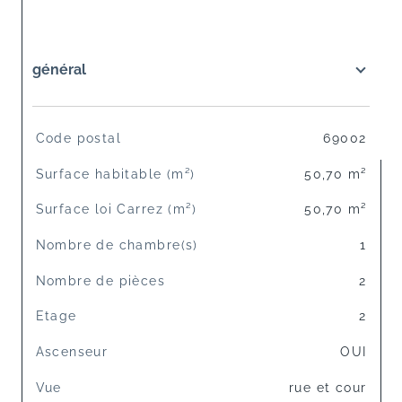
général
TRAD_SIROCCO_Caracteristique
Valeurs
Code postal
69002
Surface habitable (m²)
50,70 m²
Surface loi Carrez (m²)
50,70 m²
Nombre de chambre(s)
1
Nombre de pièces
2
Etage
2
Ascenseur
OUI
Vue
rue et cour