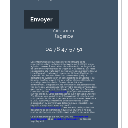
Envoyer
contacter
l'agence
04 78 47 57 51
Les informations recueillies sur ce formulaire sont
enregistrées dans un fichier informatisé par La Boite Immo
agissant comme Sous-traitant du traitement pour la gestion
de la clientèle/prospects de l'Agence / du Réseau qui reste
Responsable du Traitement de vos Données personnelles. La
base légale du traitement repose sur l'intérêt légitime de
l'Agence / du Réseau. Elles sont conservées jusqu'à
demande de suppression et sont destinées à l'Agence / au
Réseau. Conformément à la loi « informatique et libertés »,
vous disposez des droits d’accès, de rectification,
d’effacement, d’opposition, de limitation et de portabilité de
vos données. Vous pouvez retirer votre consentement à tout
moment en contactant directement l’Agence / Le Réseau.
Consultez le site
https://cnil.fr/fr
pour plus d’informations
sur vos droits. Si vous estimez, après avoir contacté l'Agence
/ le Réseau, que vos droits « Informatique et Libertés » ne
sont pas respectés, vous pouvez adresser une réclamation à
la CNIL. Nous vous informons de l’existence de la liste
d'opposition au démarchage téléphonique « Bloctel », sur
laquelle vous pouvez vous inscrire ici :
https://www.bloctel.gouv.fr
. Dans le cadre de la protection
des Données personnelles, nous vous invitons à ne pas
inscrire de Données sensibles dans le champ de saisie libre.
Ce site est protégé par reCAPTCHA, les
Politiques de
Confidentialité
et es
Conditions d'utilisation
de Google
s'appliquent.