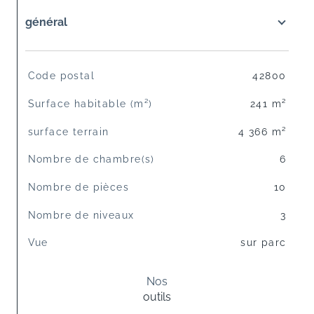
général
TRAD_SIROCCO_Caracteristique
Valeurs
Code postal
42800
Surface habitable (m²)
241 m²
surface terrain
4 366 m²
Nombre de chambre(s)
6
Nombre de pièces
10
Nombre de niveaux
3
Vue
sur parc
Nos
outils