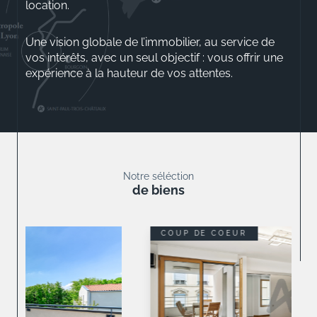
location.
Une vision globale de l’immobilier, au service de
vos intérêts, avec un seul objectif : vous offrir une
expérience à la hauteur de vos attentes.
Aurélio ROSSINI
Gérant
Notre séléction
de biens
COUP DE COEUR