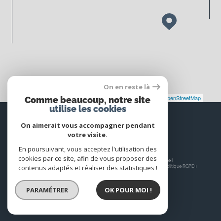
On en reste là
Leaflet
|
©
Maps
|
© OpenStreetMap
Jawg
Comme beaucoup, notre site
utilise les cookies
Espace
PROPRIÉTAIRE
On aimerait vous accompagner pendant
votre visite.
Se connecter
En poursuivant, vous acceptez l'utilisation des
cookies par ce site, afin de vous proposer des
© 2026 | Tous droits réservés | Traduction powered by Google |
contenus adaptés et réaliser des statistiques !
Nos honoraires
Plan du site
Mentions légales
Admin
Nos liens
Politique RGPD
Cookies
PARAMÉTRER
OK POUR MOI !