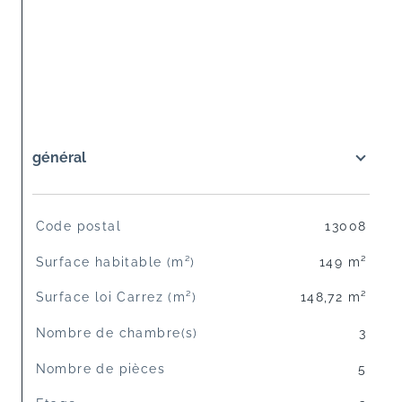
général
TRAD_SIROCCO_Caracteristique
Valeurs
Code postal
13008
Surface habitable (m²)
149 m²
Surface loi Carrez (m²)
148,72 m²
Nombre de chambre(s)
3
Nombre de pièces
5