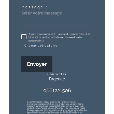
Message *
J'ai pris connaissance de la Politique de confidentialité et des
informations relatives au traitement de mes données
personnelles (*)*
* Champ obligatoire
Envoyer
contacter
l'agence
0661221506
Les informations recueillies sur ce formulaire sont
enregistrées dans un fichier informatisé par La Boite Immo
agissant comme Sous-traitant du traitement pour la gestion
de la clientèle/prospects de l'Agence / du Réseau qui reste
Responsable du Traitement de vos Données personnelles. La
base légale du traitement repose sur l'intérêt légitime de