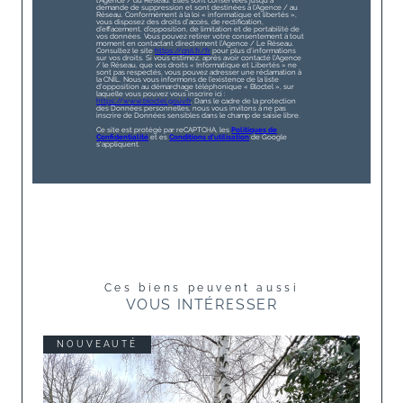
l'Agence / du Réseau. Elles sont conservées jusqu'à
demande de suppression et sont destinées à l'Agence / au
Réseau. Conformément à la loi « informatique et libertés »,
vous disposez des droits d’accès, de rectification,
d’effacement, d’opposition, de limitation et de portabilité de
vos données. Vous pouvez retirer votre consentement à tout
moment en contactant directement l’Agence / Le Réseau.
Consultez le site
https://cnil.fr/fr
pour plus d’informations
sur vos droits. Si vous estimez, après avoir contacté l'Agence
/ le Réseau, que vos droits « Informatique et Libertés » ne
sont pas respectés, vous pouvez adresser une réclamation à
la CNIL. Nous vous informons de l’existence de la liste
d'opposition au démarchage téléphonique « Bloctel », sur
laquelle vous pouvez vous inscrire ici :
https://www.bloctel.gouv.fr
. Dans le cadre de la protection
des Données personnelles, nous vous invitons à ne pas
inscrire de Données sensibles dans le champ de saisie libre.
Ce site est protégé par reCAPTCHA, les
Politiques de
Confidentialité
et es
Conditions d'utilisation
de Google
s'appliquent.
Ces biens peuvent aussi
VOUS INTÉRESSER
NOUVEAUTÉ