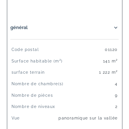
général
TRAD_SIROCCO_Caracteristique
Valeurs
Code postal
01120
Surface habitable (m²)
141 m²
surface terrain
1 222 m²
Nombre de chambre(s)
4
Nombre de pièces
9
Nombre de niveaux
2
Vue
panoramique sur la vallée