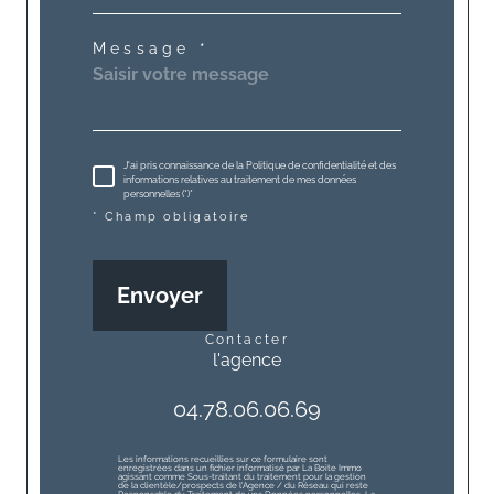
Message *
J'ai pris connaissance de la Politique de confidentialité et des
informations relatives au traitement de mes données
personnelles (*)*
* Champ obligatoire
Envoyer
contacter
l'agence
04.78.06.06.69
Les informations recueillies sur ce formulaire sont
enregistrées dans un fichier informatisé par La Boite Immo
agissant comme Sous-traitant du traitement pour la gestion
de la clientèle/prospects de l'Agence / du Réseau qui reste