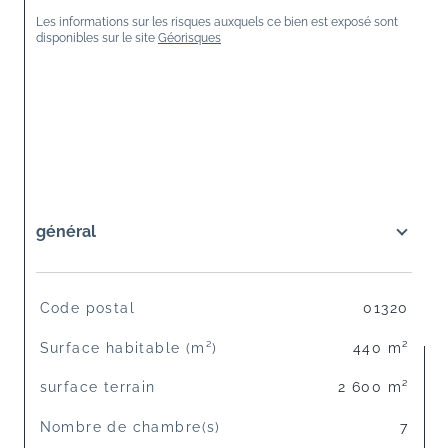
Les informations sur les risques auxquels ce bien est exposé sont 
disponibles sur le site 
Géorisques
général
TRAD_SIROCCO_Caracteristique
Valeurs
Code postal
01320
Surface habitable (m²)
440 m²
surface terrain
2 600 m²
Nombre de chambre(s)
7