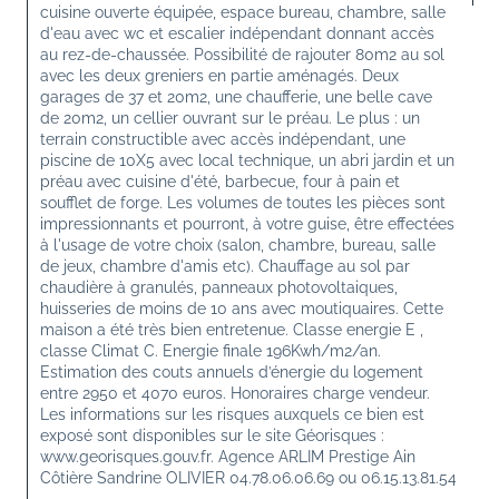
cuisine ouverte équipée, espace bureau, chambre, salle 
d'eau avec wc et escalier indépendant donnant accès 
au rez-de-chaussée. Possibilité de rajouter 80m2 au sol 
avec les deux greniers en partie aménagés. Deux 
garages de 37 et 20m2, une chaufferie, une belle cave 
de 20m2, un cellier ouvrant sur le préau. Le plus : un 
terrain constructible avec accès indépendant, une 
piscine de 10X5 avec local technique, un abri jardin et un 
préau avec cuisine d'été, barbecue, four à pain et 
soufflet de forge. Les volumes de toutes les pièces sont 
impressionnants et pourront, à votre guise, être effectées 
à l'usage de votre choix (salon, chambre, bureau, salle 
de jeux, chambre d'amis etc). Chauffage au sol par 
chaudière à granulés, panneaux photovoltaiques, 
huisseries de moins de 10 ans avec moutiquaires. Cette 
maison a été très bien entretenue. Classe energie E , 
classe Climat C. Energie finale 196Kwh/m2/an. 
Estimation des couts annuels d’énergie du logement 
entre 2950 et 4070 euros. Honoraires charge vendeur. 
Les informations sur les risques auxquels ce bien est 
exposé sont disponibles sur le site Géorisques : 
www.georisques.gouv.fr. Agence ARLIM Prestige Ain 
Côtière Sandrine OLIVIER 04.78.06.06.69 ou 06.15.13.81.54