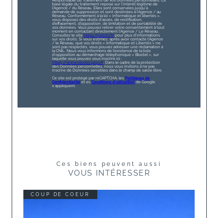
Responsable du Traitement de vos Données personnelles. La
base légale du traitement repose sur l'intérêt légitime de
l'Agence / du Réseau. Elles sont conservées jusqu'à
demande de suppression et sont destinées à l'Agence / au
Réseau. Conformément à la loi « informatique et libertés »,
vous disposez des droits d’accès, de rectification,
d’effacement, d’opposition, de limitation et de portabilité de
vos données. Vous pouvez retirer votre consentement à tout
moment en contactant directement l’Agence / Le Réseau.
Consultez le site
https://cnil.fr/fr
pour plus d’informations
sur vos droits. Si vous estimez, après avoir contacté l'Agence
/ le Réseau, que vos droits « Informatique et Libertés » ne
sont pas respectés, vous pouvez adresser une réclamation à
la CNIL. Nous vous informons de l’existence de la liste
d'opposition au démarchage téléphonique « Bloctel », sur
laquelle vous pouvez vous inscrire ici :
https://www.bloctel.gouv.fr
. Dans le cadre de la protection
des Données personnelles, nous vous invitons à ne pas
inscrire de Données sensibles dans le champ de saisie libre.
Ce site est protégé par reCAPTCHA, les
Politiques de
Confidentialité
et es
Conditions d'utilisation
de Google
s'appliquent.
Ces biens peuvent aussi
VOUS INTÉRESSER
COUP DE COEUR