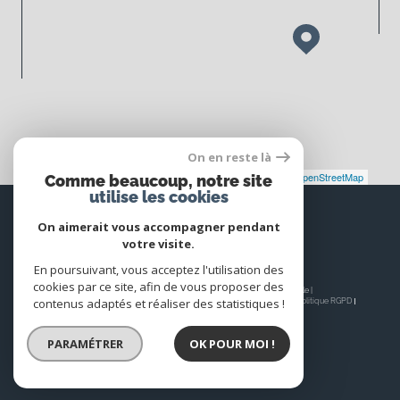
On en reste là
Leaflet
|
©
Maps
|
© OpenStreetMap
Jawg
Comme beaucoup, notre site
utilise les cookies
Espace
PROPRIÉTAIRE
On aimerait vous accompagner pendant
votre visite.
Se connecter
En poursuivant, vous acceptez l'utilisation des
cookies par ce site, afin de vous proposer des
© 2026 | Tous droits réservés | Traduction powered by Google |
contenus adaptés et réaliser des statistiques !
Nos honoraires
Plan du site
Mentions légales
Admin
Nos liens
Politique RGPD
Cookies
PARAMÉTRER
OK POUR MOI !