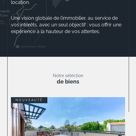
location.
Une vision globale de l’immobilier, au service de
vos intérêts, avec un seul objectif : vous offrir une
expérience à la hauteur de vos attentes.
Aurélio ROSSINI
Gérant
Notre séléction
de biens
NOUVEAUTÉ