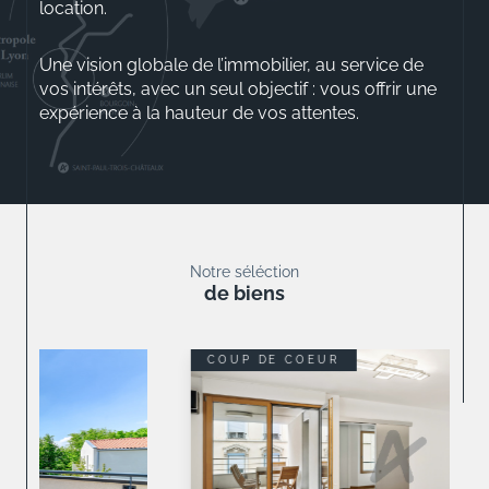
location.
Une vision globale de l’immobilier, au service de
vos intérêts, avec un seul objectif : vous offrir une
expérience à la hauteur de vos attentes.
Aurélio ROSSINI
Gérant
Notre séléction
de biens
COUP DE COEUR