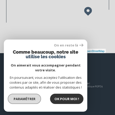
On en reste là
Leaflet
|
©
Maps
|
© OpenStreetMap
Jawg
Comme beaucoup, notre site
utilise les cookies
Espace
PROPRIÉTAIRE
On aimerait vous accompagner pendant
votre visite.
Se connecter
En poursuivant, vous acceptez l'utilisation des
cookies par ce site, afin de vous proposer des
© 2026 | Tous droits réservés | Traduction powered by Google |
contenus adaptés et réaliser des statistiques !
Nos honoraires
Plan du site
Mentions légales
Admin
Nos liens
Politique RGPD
Cookies
PARAMÉTRER
OK POUR MOI !