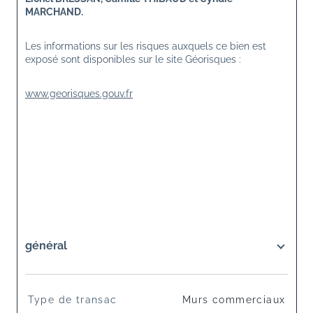
MARCHAND.
Les informations sur les risques auxquels ce bien est 
exposé sont disponibles sur le site Géorisques :
www.georisques.gouv.fr
général
TRAD_SIROCCO_Caracteristique
Valeurs
Type de transac
Murs commerciaux