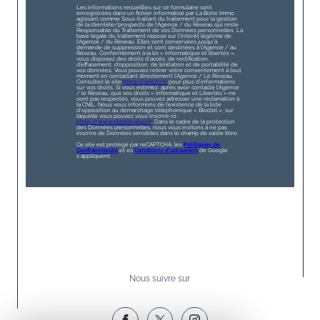
Les informations recueillies sur ce formulaire sont
enregistrées dans un fichier informatisé par La Boite Immo
agissant comme Sous-traitant du traitement pour la gestion
de la clientèle/prospects de l'Agence / du Réseau qui reste
Responsable du Traitement de vos Données personnelles. La
base légale du traitement repose sur l'intérêt légitime de
l'Agence / du Réseau. Elles sont conservées jusqu'à
demande de suppression et sont destinées à l'Agence / au
Réseau. Conformément à la loi « informatique et libertés »,
vous disposez des droits d’accès, de rectification,
d’effacement, d’opposition, de limitation et de portabilité de
vos données. Vous pouvez retirer votre consentement à tout
moment en contactant directement l’Agence / Le Réseau.
Consultez le site
https://cnil.fr/fr
pour plus d’informations
sur vos droits. Si vous estimez, après avoir contacté l'Agence
/ le Réseau, que vos droits « Informatique et Libertés » ne
sont pas respectés, vous pouvez adresser une réclamation à
la CNIL. Nous vous informons de l’existence de la liste
d'opposition au démarchage téléphonique « Bloctel », sur
laquelle vous pouvez vous inscrire ici :
https://www.bloctel.gouv.fr
. Dans le cadre de la protection
des Données personnelles, nous vous invitons à ne pas
inscrire de Données sensibles dans le champ de saisie libre.
Ce site est protégé par reCAPTCHA, les
Politiques de
Confidentialité
et es
Conditions d'utilisation
de Google
s'appliquent.
Nous suivre sur