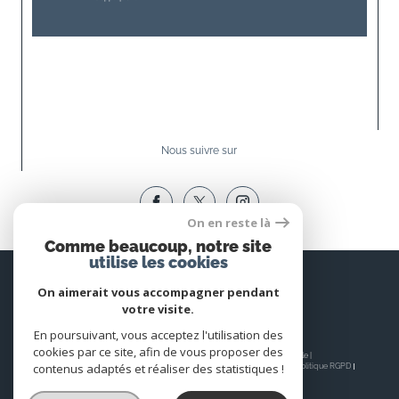
Nous suivre sur
On en reste là
Comme beaucoup, notre site
utilise les cookies
Espace
PROPRIÉTAIRE
On aimerait vous accompagner pendant
votre visite.
Se connecter
En poursuivant, vous acceptez l'utilisation des
cookies par ce site, afin de vous proposer des
© 2026 | Tous droits réservés | Traduction powered by Google |
contenus adaptés et réaliser des statistiques !
Nos honoraires
Plan du site
Mentions légales
Admin
Nos liens
Politique RGPD
Cookies