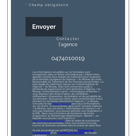
* Champ obligatoire
Envoyer
contacter
l'agence
0474010019
Les informations recueillies sur ce formulaire sont
enregistrées dans un fichier informatisé par La Boite Immo
agissant comme Sous-traitant du traitement pour la gestion
de la clientèle/prospects de l'Agence / du Réseau qui reste
Responsable du Traitement de vos Données personnelles. La
base légale du traitement repose sur l'intérêt légitime de
l'Agence / du Réseau. Elles sont conservées jusqu'à
demande de suppression et sont destinées à l'Agence / au
Réseau. Conformément à la loi « informatique et libertés »,
vous disposez des droits d’accès, de rectification,
d’effacement, d’opposition, de limitation et de portabilité de
vos données. Vous pouvez retirer votre consentement à tout
moment en contactant directement l’Agence / Le Réseau.
Consultez le site
https://cnil.fr/fr
pour plus d’informations
sur vos droits. Si vous estimez, après avoir contacté l'Agence
/ le Réseau, que vos droits « Informatique et Libertés » ne
sont pas respectés, vous pouvez adresser une réclamation à
la CNIL. Nous vous informons de l’existence de la liste
d'opposition au démarchage téléphonique « Bloctel », sur
laquelle vous pouvez vous inscrire ici :
https://www.bloctel.gouv.fr
. Dans le cadre de la protection
des Données personnelles, nous vous invitons à ne pas
inscrire de Données sensibles dans le champ de saisie libre.
Ce site est protégé par reCAPTCHA, les
Politiques de
Confidentialité
et es
Conditions d'utilisation
de Google
s'appliquent.