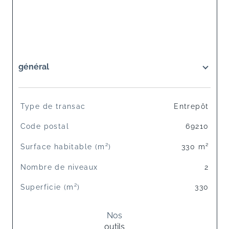
général
TRAD_SIROCCO_Caracteristique
Valeurs
Type de transac
Entrepôt
Code postal
69210
Surface habitable (m²)
330 m²
Nombre de niveaux
2
Superficie (m²)
330
Nos
outils