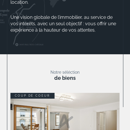
location.
Une vision globale de l’immobilier, au service de
vos intérêts, avec un seul objectif : vous offrir une
expérience à la hauteur de vos attentes.
Aurélio ROSSINI
Gérant
Notre séléction
de biens
COUP DE COEUR