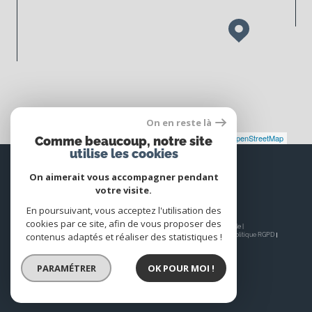
On en reste là
Leaflet
|
©
Maps
|
© OpenStreetMap
Jawg
Comme beaucoup, notre site
utilise les cookies
Espace
PROPRIÉTAIRE
On aimerait vous accompagner pendant
votre visite.
Se connecter
En poursuivant, vous acceptez l'utilisation des
cookies par ce site, afin de vous proposer des
© 2026 | Tous droits réservés | Traduction powered by Google |
contenus adaptés et réaliser des statistiques !
Nos honoraires
Plan du site
Mentions légales
Admin
Nos liens
Politique RGPD
Cookies
PARAMÉTRER
OK POUR MOI !